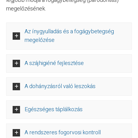
legjobb módja a fogágybetegség (parodontitis)
megelőzésének.
Megelőzés
Hungarian
Az ínygyulladás és a fogágybetegség
megelőzése
A megfelelő otthoni szájhigiénés rutin kialakítása és
A szájhigiéné fejlesztése
fenntartása a fogágybetegség (parodontitis)
megelőzésének egyik leghatékonyabb módszere. A
dohányzás elhagyása és az egészséges
A megfelelő otthoni szájhigiéné kialakítása minden
A dohányzásról való leszokás
táplálkozás ugyancsak hozzájárul a korkép
embernél más és más technikát igényel. Éppen
elkerüléséhez.
ezért fontos, hogy a saját, önmagunknak leginkább
optimálisat, hosszú távon sikeresen fenntarthatót
Az optimális otthoni szájhigiéné fenntartása mellett
Egészséges táplálkozás
alkalmazzuk.
a dohányzásról való leszokás az egyik
Több …
legfontosabb tényező a fogágybetegség
(parodontitis) megelőzésében.
Az egészséges és kiegyensúlyozott táplálkozás
A rendszeres fogorvosi kontroll
Több …
szintén fontos a fogíny egészsége szempontjából.