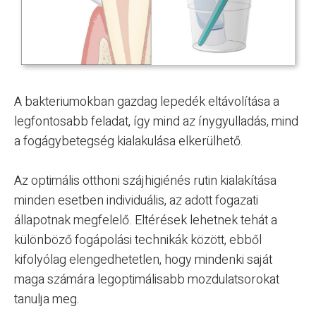
A bakteriumokban gazdag lepedék eltávolítása a
legfontosabb feladat, így mind az ínygyulladás, mind
a fogágybetegség kialakulása elkerülhető.
Az optimális otthoni szájhigiénés rutin kialakítása
minden esetben individuális, az adott fogazati
állapotnak megfelelő. Eltérések lehetnek tehát a
különböző fogápolási technikák között, ebből
kifolyólag elengedhetetlen, hogy mindenki saját
maga számára legoptimálisabb mozdulatsorokat
tanulja meg.