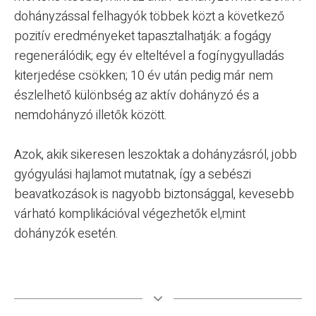
dohányzással felhagyók többek közt a következő
pozitív eredményeket tapasztalhatják: a fogágy
regenerálódik; egy év elteltével a fogínygyulladás
kiterjedése csökken; 10 év után pedig már nem
észlelhető különbség az aktív dohányzó és a
nemdohányzó illetők között.
Azok, akik sikeresen leszoktak a dohányzásról, jobb
gyógyulási hajlamot mutatnak, így a sebészi
beavatkozások is nagyobb biztonsággal, kevesebb
várható komplikációval végezhetők el,mint
dohányzók esetén.