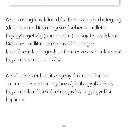
Az orvosilag kialakított diéta fontos a cukorbetegség
(diabetes mellitus) megelőzésében, emellett a
fogágybegetség (parodontitis) rizikóját is csökkenti.
Diabetes mellitusban szenvedő betegek
kezelésének elengedhetetlen része a vércukorszint
folyamatos monitorozása.
A zsír-, és szénhidrátszegény étrend erősíti az
immunrendszert, amely hozzájárul a gyulladásos
folyamatok mérsékléséhez, javítva a gyógyulási
hajlamot.