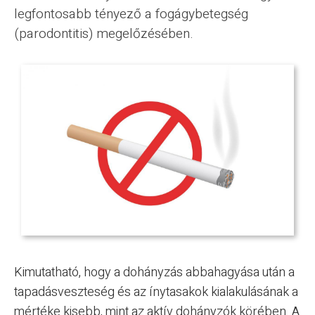
legfontosabb tényező a fogágybetegség
(parodontitis) megelőzésében.
Kimutatható, hogy a dohányzás abbahagyása után a
tapadásveszteség és az ínytasakok kialakulásának a
mértéke kisebb, mint az aktív dohányzók körében. A