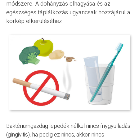
módszere. A dohányzás elhagyása és az
egészséges táplálkozás ugyancsak hozzájárul a
korkép elkerüléséhez.
Baktériumgazdag lepedék nélkül nincs ínygyulladás
(gingivitis), ha pedig ez nincs, akkor nincs