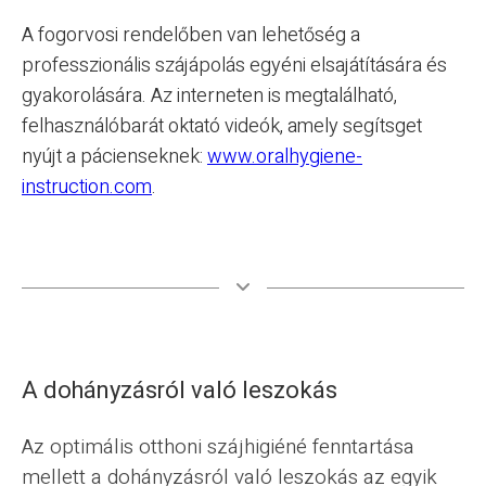
A fogorvosi rendelőben van lehetőség a
professzionális szájápolás egyéni elsajátítására és
gyakorolására. Az interneten is megtalálható,
felhasználóbarát oktató videók, amely segítsget
nyújt a pácienseknek:
www.oralhygiene-
instruction.com
.
A dohányzásról való leszokás
Az optimális otthoni szájhigiéné fenntartása
mellett a dohányzásról való leszokás az egyik