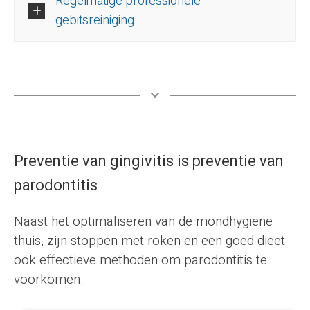
Regelmatige professionele
Meer ...
stadium worden ontdekt tijdens regelmatige
gebitsreiniging
tandheelkundige controles.
Naast regelmatige controles is herhaalde
Meer ...
professionele gebitsreiniging in de tandartspraktijk
een van de belangrijkste manieren om parodontitis te
voorkomen.
Preventie van gingivitis is preventie van
Meer ...
parodontitis
Naast het optimaliseren van de mondhygiëne
thuis, zijn stoppen met roken en een goed dieet
ook effectieve methoden om parodontitis te
voorkomen.