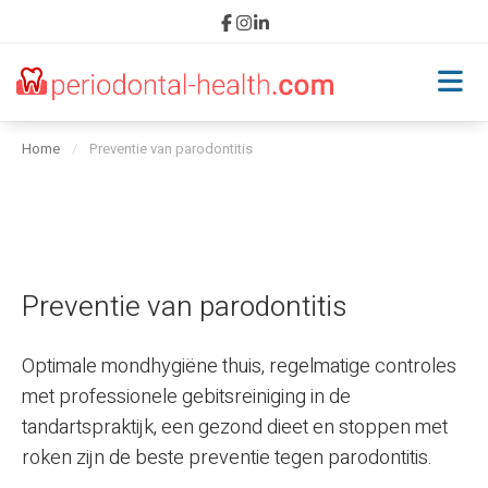
Home
/
Preventie van parodontitis
Home
Parodontitis
Oorzaken
Preventie van parodontitis
Gevolgen
Optimale mondhygiëne thuis, regelmatige controles
met professionele gebitsreiniging in de
Diagnose
tandartspraktijk, een gezond dieet en stoppen met
roken zijn de beste preventie tegen parodontitis.
Behandeling